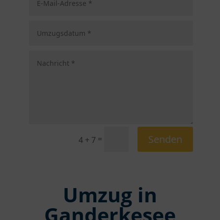
Senden
=
4 + 7
Umzug in
Ganderkesee