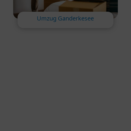
Umzug Ganderkesee
Privatumzüge:
Wir gestalten Ihren
Privatumzug stressfrei, indem wir uns um
alles kümmern, von der Planung bis zur
Montage.
Firmenumzüge:
Unternehmen in
Ganderkesee profitieren von
maßgeschneiderten Umzugslösungen, die
einen reibungslosen Übergang
gewährleisten.
Haushaltsauflösungen:
Wir helfen Ihnen,
den Prozess der Haushaltsauflösung
effizient und respektvoll zu gestalten.