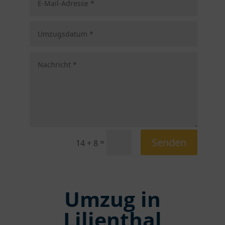
Senden
=
14 + 8
Umzug in
Lilienthal