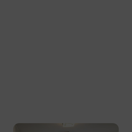
Lilienthal
Willkommen in Lilienthal, wo Umzüge24-
Delmenhorst seine erstklassigen
Umzugsdienstleistungen anbietet. Als Ihr
zuverlässiger Umzugspartner stehen wir Ihnen
zur Verfügung, um Privatumzüge,
Firmenumzüge, Haushaltsauflösungen und
mehr in Lilienthal und Umgebung zu
organisieren.
Unsere Dienstleistungen umfassen: